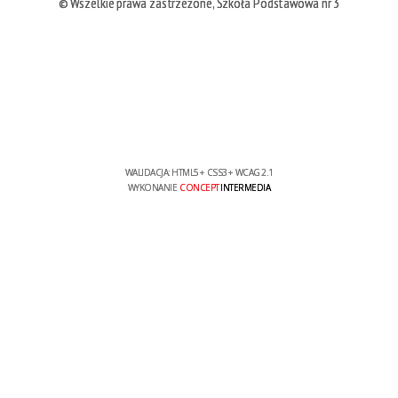
© Wszelkie prawa zastrzeżone, Szkoła Podstawowa nr 3
WALIDACJA:
HTML5
+
CSS3
+
WCAG 2.1
WYKONANIE
CONCEPT
INTERMEDIA