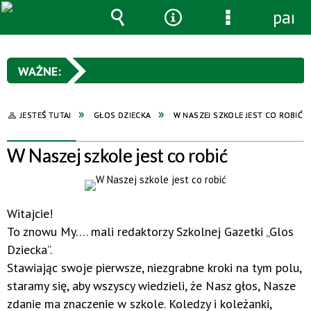
pane
Wyszukiwarka
Narzędzia
Menu
szczegółowe
JESTEŚ TUTAJ
GŁOS DZIECKA
W NASZEJ SZKOLE JEST CO ROBIĆ
W Naszej szkole jest co robić
Witajcie!
To znowu My…. mali redaktorzy Szkolnej Gazetki „Glos
Dziecka”.
Stawiając swoje pierwsze, niezgrabne kroki na tym polu,
staramy się, aby wszyscy wiedzieli, że Nasz głos, Nasze
zdanie ma znaczenie w szkole. Koledzy i koleżanki,